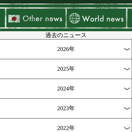
▶
新着
KO KiNG
ダイエット
女子情報
rscproduct
過去のニュース
2026年
2025年