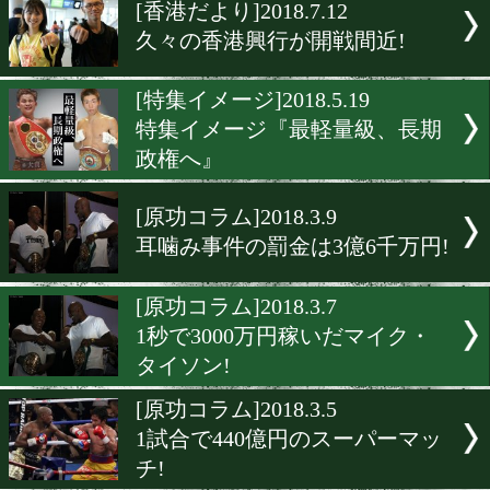
▶
新着
KO KiNG
ダイエット
女子情報
rscproduct
[香港だより]2018.7.12
久々の香港興行が開戦間近!
[特集イメージ]2018.5.19
特集イメージ『最軽量級、
政権へ』
[原功コラム]2018.3.9
耳噛み事件の罰金は3億6千
[原功コラム]2018.3.7