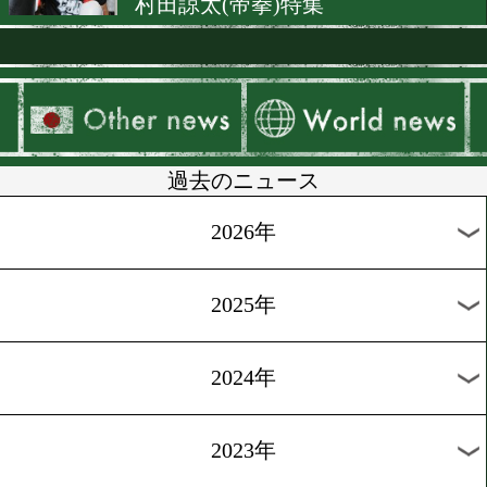
尻に火がついた山中 「挑戦
気持ちが強い」
[原功コラム]2018.2.26
ネリの返り討ち初防衛か 山
雪辱&返り咲きか
[原功コラム]2018.2.23
世界戦春の陣!山中慎介(帝拳
村田諒太(帝拳)特集