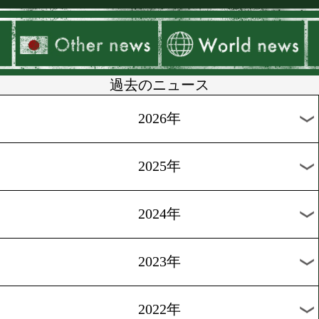
▶
新着
KO KiNG
ダイエット
女子情報
rscproduct
過去のニュース
2026年
2025年