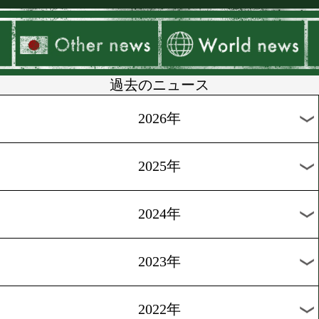
▶
新着
KO KiNG
ダイエット
女子情報
rscproduct
過去のニュース
2026年
2025年