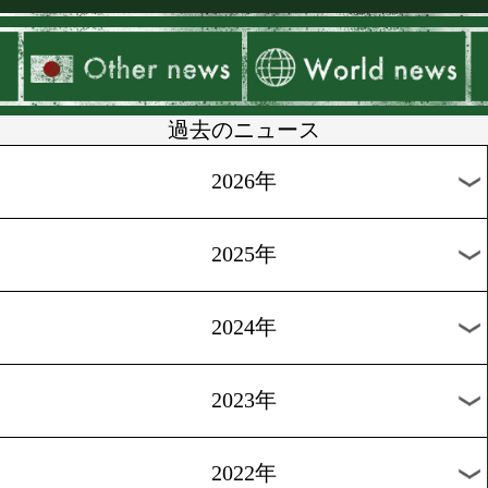
▶
新着
KO KiNG
ダイエット
女子情報
rscproduct
過去のニュース
2026年
2025年