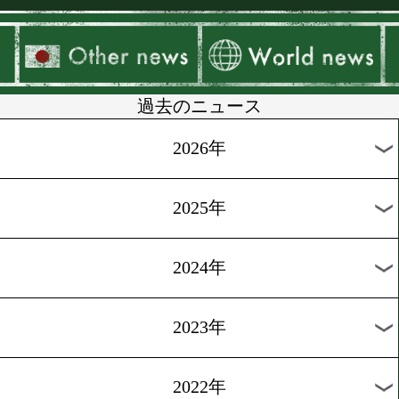
▶
新着
KO KiNG
ダイエット
女子情報
rscproduct
過去のニュース
2026年
2025年