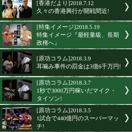
▶
新着
KO KiNG
ダイエット
女子情報
rscproduct
[香港だより]2018.7.12
久々の香港興行が開戦間近!
[特集イメージ]2018.5.19
特集イメージ『最軽量級、
政権へ』
[原功コラム]2018.3.9
耳噛み事件の罰金は3億6千
[原功コラム]2018.3.7