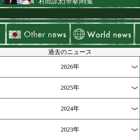
尻に火がついた山中 「挑戦
気持ちが強い」
[原功コラム]2018.2.26
ネリの返り討ち初防衛か 山
雪辱&返り咲きか
[原功コラム]2018.2.23
世界戦春の陣!山中慎介(帝拳
村田諒太(帝拳)特集