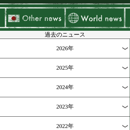
▶
新着
KO KiNG
ダイエット
女子情報
rscproduct
過去のニュース
2026年
2025年