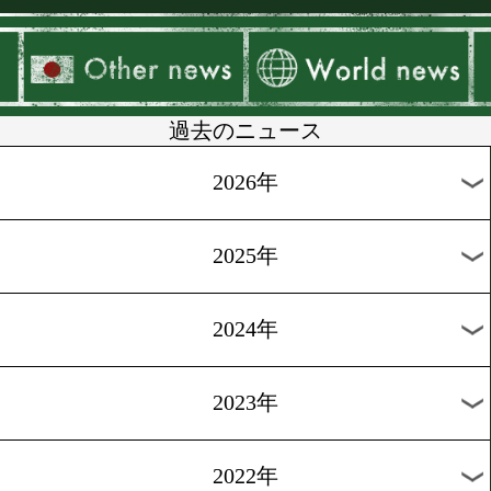
▶
新着
KO KiNG
ダイエット
女子情報
rscproduct
過去のニュース
2026年
2025年