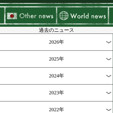
▶
新着
KO KiNG
ダイエット
女子情報
rscproduct
過去のニュース
2026年
2025年