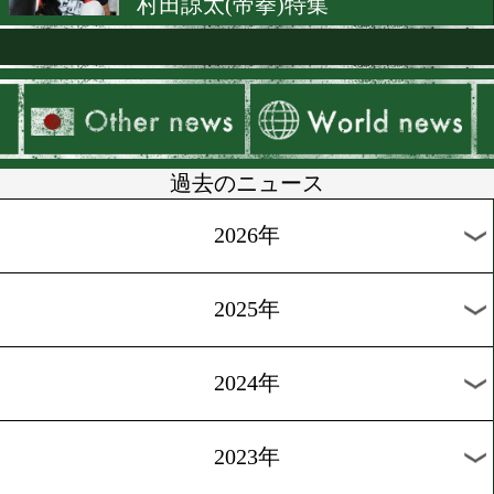
尻に火がついた山中 「挑戦
気持ちが強い」
[原功コラム]2018.2.26
ネリの返り討ち初防衛か 山
雪辱&返り咲きか
[原功コラム]2018.2.23
世界戦春の陣!山中慎介(帝拳
村田諒太(帝拳)特集