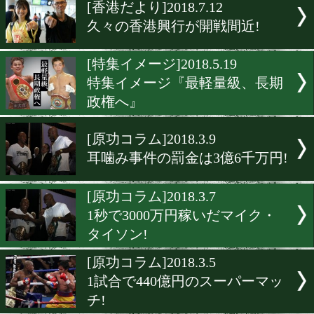
▶
新着
KO KiNG
ダイエット
女子情報
rscproduct
[香港だより]2018.7.12
久々の香港興行が開戦間近!
[特集イメージ]2018.5.19
特集イメージ『最軽量級、
政権へ』
[原功コラム]2018.3.9
耳噛み事件の罰金は3億6千
[原功コラム]2018.3.7