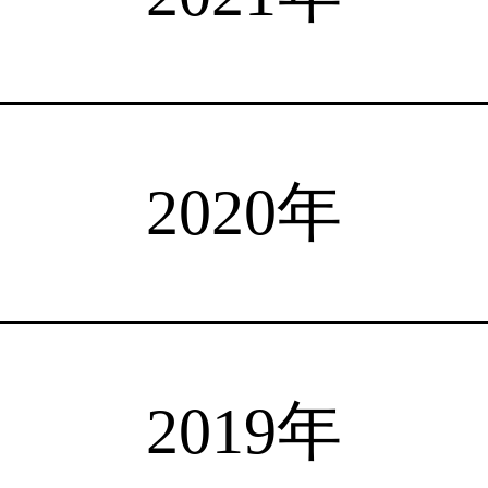
注目選手
海外情報
占い