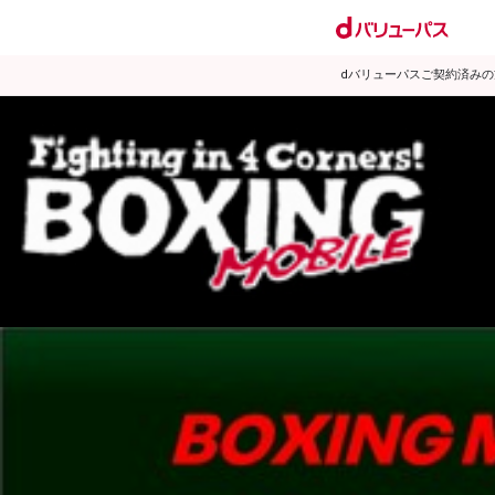
dバリューパスご契約済み
試合日程
試合結果
ランキング
練習動画
2007年12月のニュース
▶
新着
KO KiNG
ダイエット
女子情報
rscproducts