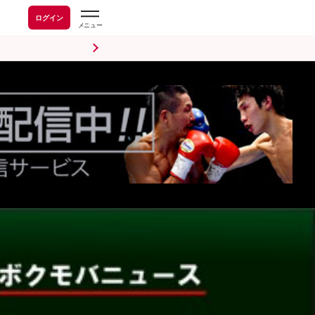
ログイン
前日計量・調印式
試合後会見
海外情報
五輪情報