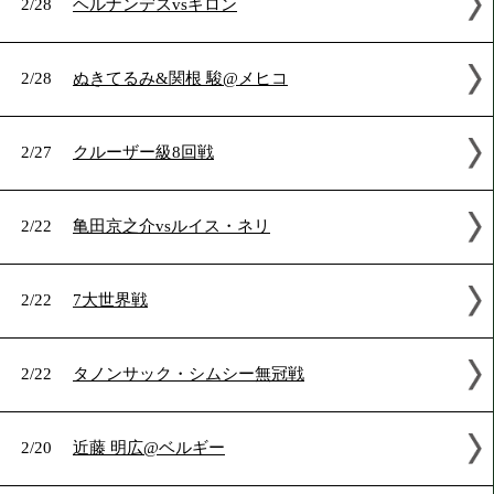
2025年2月の試合結果
2/28
ヘルナンデスvsギロン
2/28
ぬきてるみ&関根 駿@メヒコ
2/27
クルーザー級8回戦
2/22
亀田京之介vsルイス・ネリ
2/22
7大世界戦