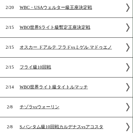
2/22
タノンサック・シムシー無冠戦
2/20
近藤 明広@ベルギー
2/20
WBC・USAウェルター級王座決定戦
2/15
WBO世界Sライト級暫定王座決定戦
2/15
オスカー ドアルテ フラドvsミゲル マドゥエ