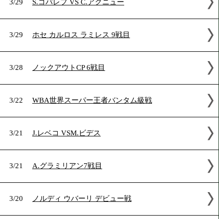
2014年3月の試合結果
3/29
S.コバレフ VS C.アグニュー
3/29
ホセ カルロス ラミレス 9戦目
3/28
ノックアウトCP 6戦目
3/22
WBA世界スーパー王者バンタム級戦
3/21
J.レベコ VSM.ビデス