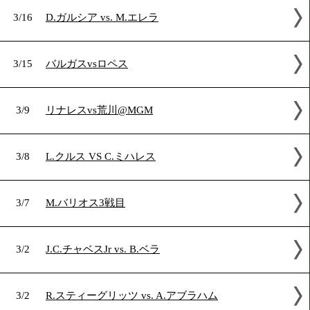
3/21
A.グラミリアン7戦目
3/20
ノルディ ウバーリ デビュー戦
3/16
D.ガルシア vs. M.エレラ
3/15
バルガスvsロペス
3/9
リナレスvs荒川@MGM