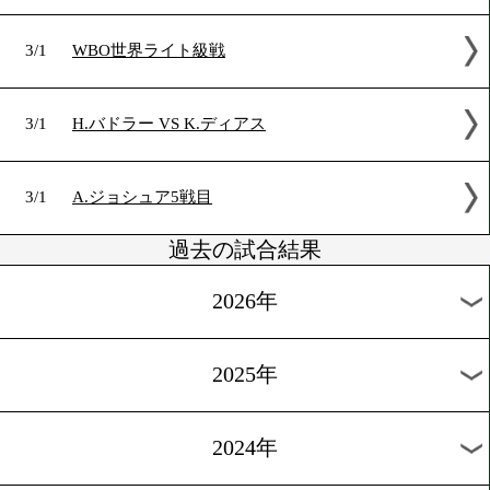
3/8
L.クルス VS C.ミハレス
3/7
M.バリオス3戦目
3/2
J.C.チャベスJr vs. B.ベラ
3/2
R.スティーグリッツ vs. A.アブラハム
3/1
WBO世界ライト級戦
3/1
H.バドラー VS K.ディアス