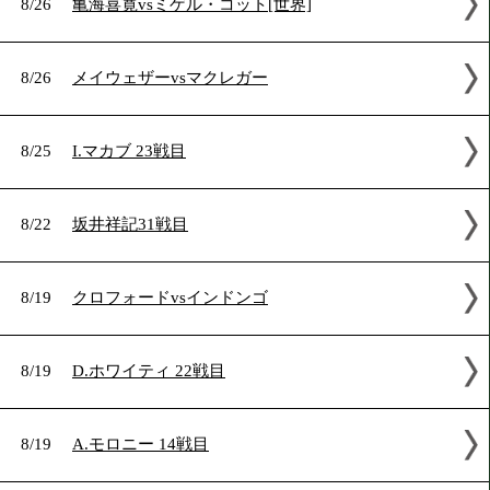
2017年8月の試合結果
8/26
亀海喜寛vsミゲル・コット[世界]
8/26
メイウェザーvsマクレガー
8/25
I.マカブ 23戦目
8/22
坂井祥記31戦目
8/19
クロフォードvsインドンゴ