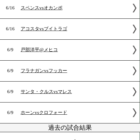
6/17
チャオズ箕輪@タイ
6/17
A.ダラキアンvsヨドモンコン
6/16
スペンスvsオカンポ
6/16
アコスタvsブイトラゴ
6/9
戸部洋平@メヒコ