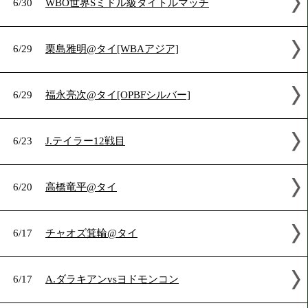
2018年6月の試合結果
6/30
WBO世界Sミドル級タイトルマッチ
6/29
栗島雅明@タイ[WBAアジア]
6/29
福永亮次@タイ[OPBFシルバー]
6/23
J.テイラー12戦目
6/20
高橋竜平@タイ