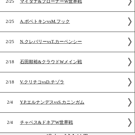
2012年2月の試合結果
2/25
マイダナ&ブローナーW世界戦
2/25
A.ポベトキンvsM.フック
2/25
N.クレバリーvsT.カーペンシー
2/18
石田順裕&クラウドWメイン戦
2/18
V.クリチコvsD.チゾラ