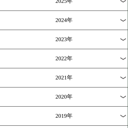
5/9
M.バリオス9戦目
5/8
中岸風太@中国
5/2
ノルディ ウバーリ5戦目
5/2
メイウェザーvsパッキャオ
5/1
粟生 WBO世界ライト級王座決定戦
過去の試合結果