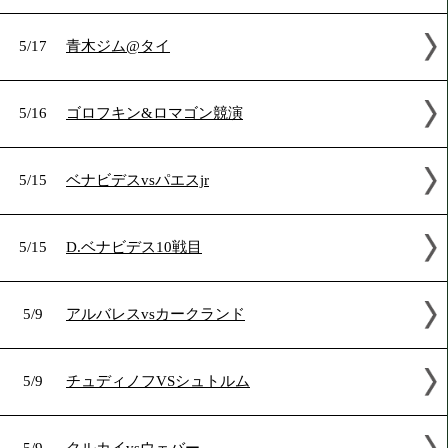
5/23
水谷智佳@韓国[世界]
5/22
M.チャー31戦目
5/22
G.デービス11戦目
5/22
D.ビボル 3戦目
5/17
青木ジム@タイ
5/16
ゴロフキン&ロマゴン競演