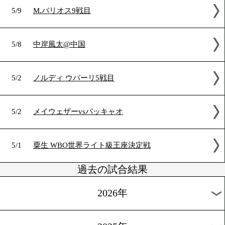
5/9
和毅VSマクドネル
5/9
ジョシュアvsラブ
5/9
C.スミス 16戦目
5/9
ホセ カルロス ラミレス 14戦目
5/9
C.カニサレス 8戦目
5/9
B.フィゲロア デビュー戦