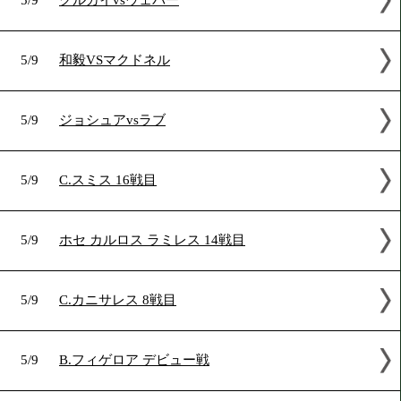
5/15
ベナビデスvsパエスjr
5/15
D.ベナビデス10戦目
5/9
アルバレスvsカークランド
5/9
チュディノフVSシュトルム
5/9
クルカイvsウェバー