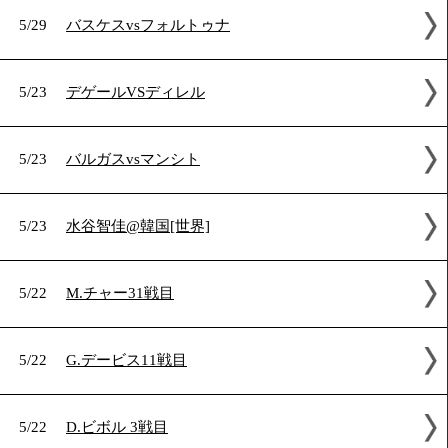
5/30
A.ジョシュア12戦目
5/29
カーンvsアルジェリ
5/29
バスケスvsフォルトゥナ
5/23
デゲールVSディレル
5/23
バルガスvsマンシト