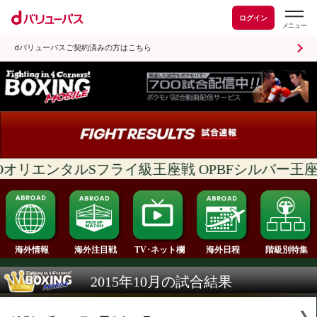
ログイン
dバリューパスご契約済みの方はこちら
BOオリエンタルSフライ級王座戦 OPBFシルバ
海外情報
海外注目戦
海外日程
TV･ネット欄