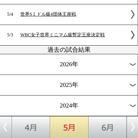
5/11
Treasure Boxing 6 [OPBF]
5/10
マーロン・タパレス再起戦
5/10
レイマート ガバリョvs健文トーレス
5/4
スーパーバンタム級10回戦
5/4
世界Sミドル級4団体王座戦
5/3
WBC女子世界ミニマム級暫定王座決定戦