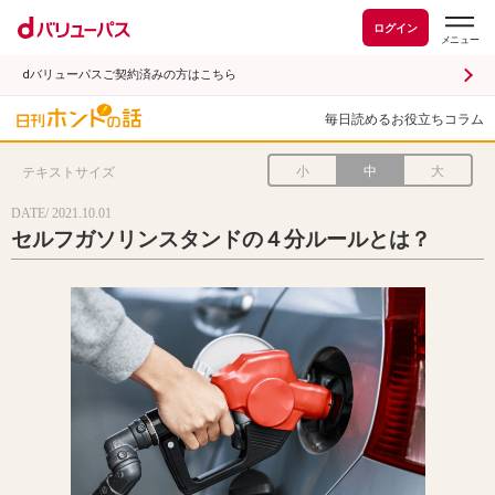
ログイン
dバリューパスご契約済みの方はこちら
毎日読めるお役立ちコラム
小
中
大
テキストサイズ
DATE/ 2021.10.01
セルフガソリンスタンドの４分ルールとは？