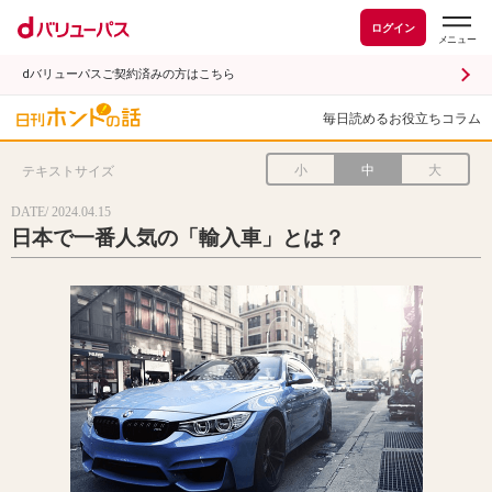
ログイン
dバリューパスご契約済みの方はこちら
毎日読めるお役立ちコラム
小
中
大
テキストサイズ
DATE/ 2024.04.15
日本で一番人気の「輸入車」とは？