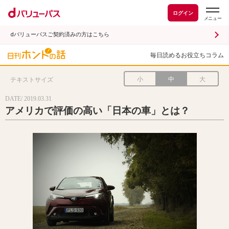
ログイン
dバリューパスご契約済みの方はこちら
毎日読めるお役立ちコラム
小
中
大
テキストサイズ
DATE/ 2019.03.31
アメリカで評価の高い「日本の車」とは？