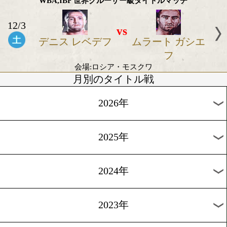
アンソニー ジョ
エリック モ
シュア
会場:英国マンチェスター
IBF世界スーパーライト級タイトルマッチ
12/3
vs
エドゥアルド ト
ユリウス イ
ロヤノフスキー
ンゴ
会場:露国モスクワ
WBO世界ミドル級タイトルマッチ
12/3
vs
ビリー・ジョー・
アルツール 
サウンダース
ボフ
会場:英国ペイズリー