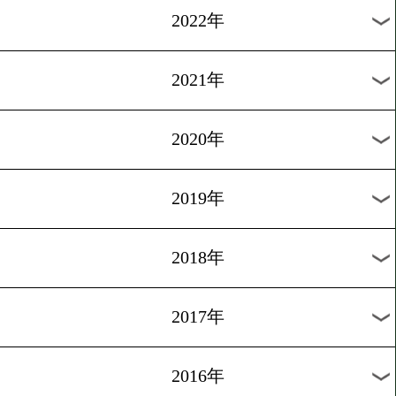
WBA,IBF 世界クルーザー級タイトルマッチ
12/3
vs
デニス レベデフ
ムラート ガ
フ
会場:ロシア・モスクワ
月別のタイトル戦
2026年
2025年
2024年