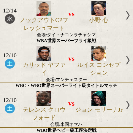
12/17
vs
アロフォンソ ブ
ハッサン・
ランコ
ム・ヌジ
会場:フランス領レユニオン島
WBA世界ミニマム級タイトルマッチ
12/14
vs
ノックアウトCPフ
小野 心
レッシュマート
会場:タイ・ナコンラチャシマ
WBA世界スーパーフライ級戦
12/10
vs
カリッド ヤファ
ルイス コン