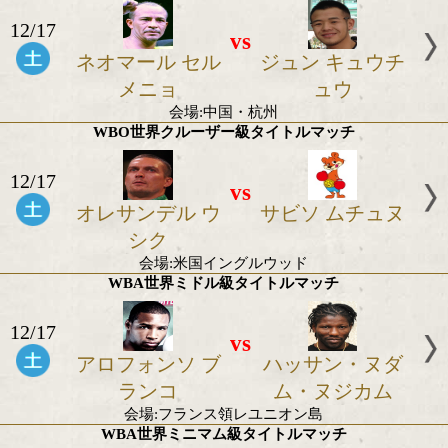
2016年12月の世界タイトル戦
WBA世界スーパーバンタム級タイトルマッ
12/17
vs
ネオマール セル
ジュン キュ
メニョ
ュウ
会場:中国・杭州
WBO世界クルーザー級タイトルマッチ
12/17
vs
オレサンデル ウ
サビソ ムチ
シク
会場:米国イングルウッド
WBA世界ミドル級タイトルマッチ