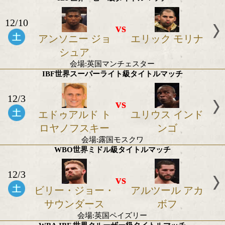
12/10
vs
ヘスス アンドレ
アブネル マ
クェジャル
会場:ロサンゼルスUSCガランセンター
IBF世界スーパーウェルター級タイトルマッ
12/10
vs
ジェモール チャ
ジュリアン 
ーロ
リアム
会場:USCガーレン・センター
IBF世界ヘビー級タイトルマッチ
12/10
vs