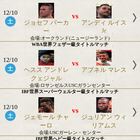
イ
ション
会場:マンチェスター
WBC・WBO世界スーパーライト級タイトルマ
12/10
vs
テレンス クロウ
ジョン モリー
フォード
会場:米国オマハ
WBO世界ヘビー級王座決定戦
12/10
vs
ジョセフ パーカ
アンディ ル
Jr
ー
会場:オークランド(ニュージーランド)
WBA世界フェザー級タイトルマッチ