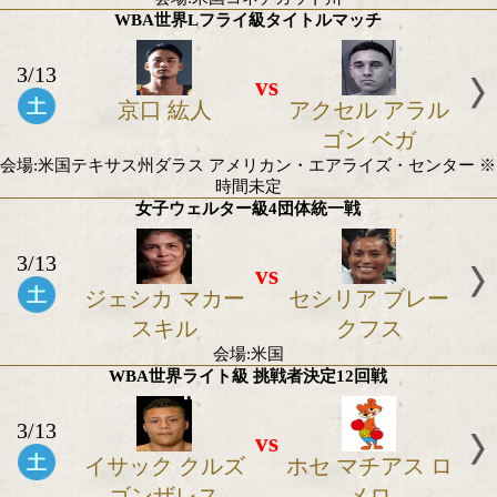
スコ エストラー
レス
ダ
会場:米国
WBC世界Sミドル級 挑戦者決定12回戦
3/13
vs
デビッド ベナビ
ロナルド エ
デス
会場:米国コネチカット州
WBA世界Lフライ級タイトルマッチ
3/13
vs
京口 紘人
アクセル ア
ゴン ベ