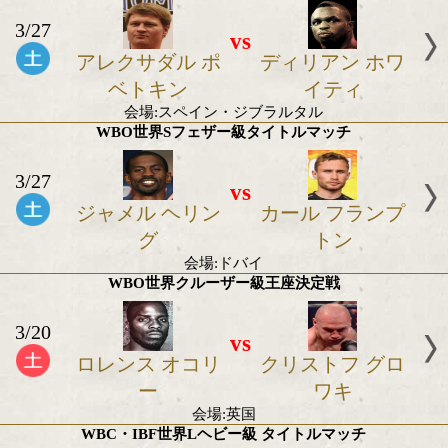
2021年3月の世界タイトル戦
WBC世界ヘビー級暫定タイトルマッチ
3/27
vs
アレクサダル ポ
ディリアン 
ベトキン
イティ
会場:スペイン・ジブラルタル
WBO世界Sフェザー級タイトルマッチ
3/27
vs
ジャメル ヘリン
カール フラ
グ
トン
会場:ドバイ
WBO世界クルーザー級王座決定戦