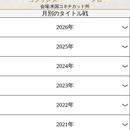
会場:米国テキサス州ダラス アメリカン・エアライズ・
時間未定
女子ウェルター級4団体統一戦
3/13
vs
ジェシカ マカー
セシリア ブ
スキル
クフス
会場:米国
WBA世界ライト級 挑戦者決定12回戦
3/13
vs
イサック クルズ
ホセ マチア
ゴンザレス
メロ
会場:米国コネチカット州
月別のタイトル戦