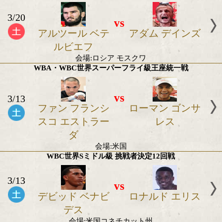
3/20
vs
ロレンス オコリ
クリストフ 
ー
ワキ
会場:英国
WBC・IBF世界Lヘビー級 タイトルマッチ
3/20
vs
アルツール ベテ
アダム デイ
ルビエフ
会場:ロシア モスクワ
WBA・WBC世界スーパーフライ級王座統一
vs
3/13
ファン フランシ
ローマン ゴ