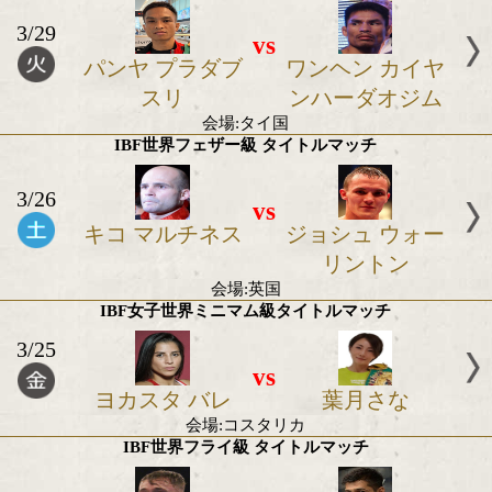
2022年3月の世界タイトル戦
WBC世界ミニマム級 タイトルマッチ
3/29
vs
パンヤ プラダブ
ワンヘン カ
スリ
ンハーダオ
会場:タイ国
IBF世界フェザー級 タイトルマッチ
3/26
vs
キコ マルチネス
ジョシュ ウ
リント
会場:英国
IBF女子世界ミニマム級タイトルマッチ