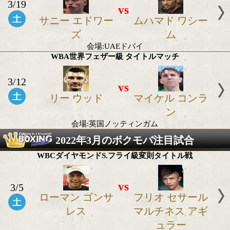
3/25
vs
ヨカスタ バレ
葉月さ
会場:コスタリカ
IBF世界フライ級 タイトルマッチ
3/19
vs
サニー エドワー
ムハマド ワ
ズ
ム
会場:UAEドバイ
WBA世界フェザー級 タイトルマッチ
3/12
vs
リー ウッド
マイケル コ
ン