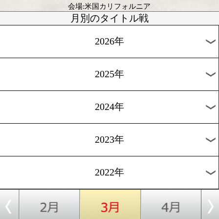
会場:英国ノッティンガム
2022年3月のボクモバ注目試
WBCダイヤモンドS.フライ級変則タイトル
vs
3/5
ローマン ゴンサ
フリオ セサ
レス
マルチネス 
ュラー
会場:米国カリフォルニア
月別のタイトル戦
2026年