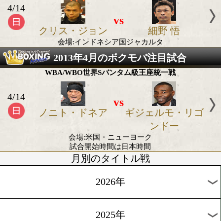
2013年4月の世界タイトル戦
WBA世界フェザー級TM
4/14
vs
クリス・ジョン
細野 悟
会場:インドネシア国ジャカルタ
2013年4月のボクモバ注目試
WBA/WBO世界Sバンタム級王座統一戦
4/14
vs
ノニト・ドネア
ギジェルモ
ンドー
会場:米国・ニューヨーク