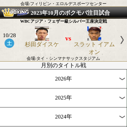
リント
会場:英国マンチェスター
2023年10月のアジア地域タイトル
OPBF東洋太平洋ライト級王座決定戦
10/7
vs
鈴木 雅弘
ロルダン ア
ア
会場:フィリピン・エロルデスポーツセンタ
2023年10月のボクモバ注目試
WBCアジア・フェザー級シルバー王座決定
10/28
vs