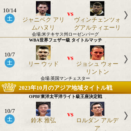
10/15
vs
ティム チュー
ブライアン 
ドーサ
会場:オーストラリア
WBO・IBF世界ミドル級タイトルマッチ
10/14
vs
ジャニベク アリ
ヴィンチェ
ムハヌリ
グアルティ
会場:米テキサス州ローゼンバーグ
WBA世界フェザー級 タイトルマッチ
10/7
vs
リー ウッド
ジョシュ ウ