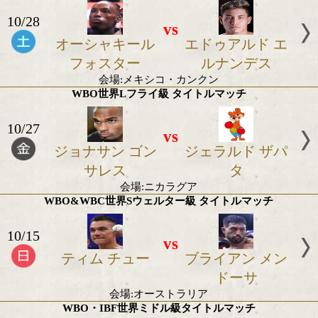
2023年10月の世界タイトル戦
WBC世界Sフェザー級タイトル戦
10/28
vs
オーシャキール
エドゥアルド
フォスター
ルナンデ
会場:メキシコ・カンクン
WBO世界Lフライ級 タイトルマッチ
10/27
vs
ジョナサン ゴン
ジェラルド 
サレス
タ
会場:ニカラグア
WBO&WBC世界Sウェルター級 タイトルマ