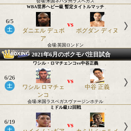
会場:米国
WBC女子世界フライ級 タイトルマッチ
6/19
vs
イベス サモラ シ
マーレン エ
モラ
ルザ
会場:
WBO世界Sフェザー級 暫定タイトルマッチ
6/12
vs
シャクール ステ
ジェレミア 
ィーブンソン
ティア
会場:米国ネバダ州ラスベガス
WBA世界ヘビー級 暫定タイトルマッチ