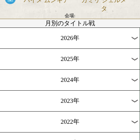
6/5
vs
ダニエル デュボ
ボグダン デ
ア
会場:英国ロンドン
2021年6月のボクモバ注目試
ワシル・ロマチェンコvs中谷正義
6/26
vs
ワシル ロマチェ
中谷 正
ンコ
会場:米国ラスベガスヴァージンホテル
ミドル級12回戦
6/19
vs