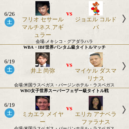
6/26
vs
ダニエル マテヨ
ホセ アルグ
ン
会場:メキシコ・グアダラハラ
WBC世界フライ級 タイトルマッチ
vs
6/26
フリオ セサール
ジョエル コ
マルチネス アギ
バ
ュラー
会場:メキシコ・グアダラハラ
WBA・IBF世界バンタム級タイトルマッチ
6/19