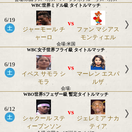
vs
井上 尚弥
マイケル ダ
リナス
会場:米国ラスベガス・バージンホテル・ラスベ
WBO女子世界スーパーフェザー級タイトル
6/19
vs
ミカエラ メイヤ
エリカ アナ
ー
ファラナ
会場:米国ラスベガス・バージンホテル・ラスベ
WBC世界ミドル級 タイトルマッチ
6/19
vs
ジャーモール チ
ファン マシ
ャーロ
モンティ