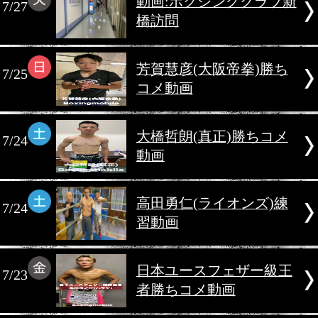
吉野修一郎(三迫)練
7/28
画
動画:ボクシングク
7/27
橋訪問
芳賀慧彦(大阪帝拳)
7/25
コメ動画
大橋哲朗(真正)勝ち
7/24
動画