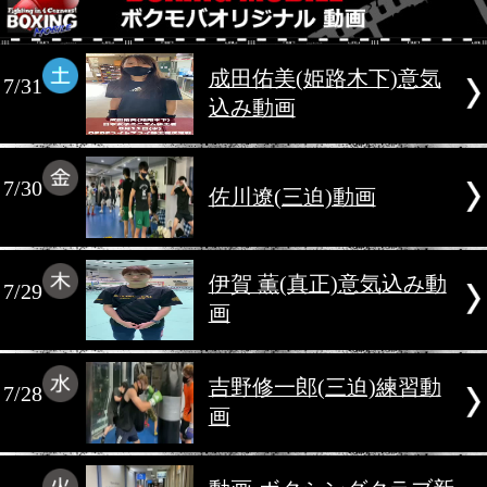
2021年7月
成田佑美(姫路木下)
7/31
込み動画
7/30
佐川遼(三迫)動画
伊賀 薫(真正)意気
7/29
画