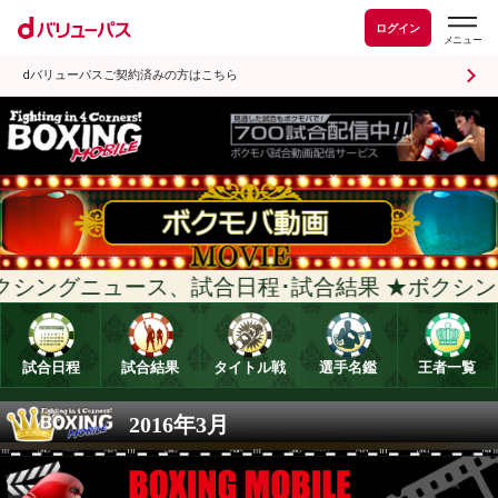
ログイン
dバリューパスご契約済みの方はこちら
シングニュース、試合日程･試合結果 ★ボ
試合日程
試合結果
タイトル戦
選手名鑑