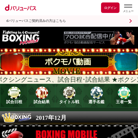
ログイン
dバリューパスご契約済みの方はこちら
シングニュース、試合日程･試合結果 ★
試合日程
試合結果
タイトル戦
選手名鑑