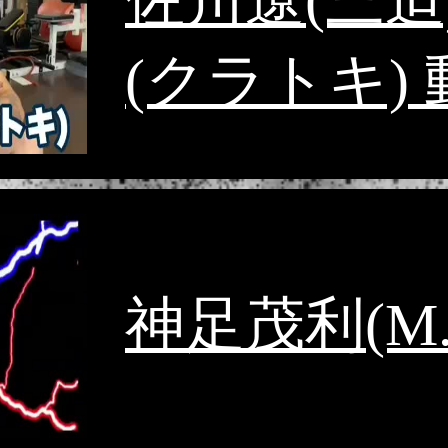
)動
動画