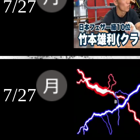
辰吉寿以輝(大阪帝拳
7/18
画
7/16
佐藤剛(角海老宝石)
7/15
堀川謙一(三迫)動画
7/14
矢吹正道(緑)動画