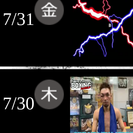
7/25
勝ちコメ動画 堀川v
7/25
山中菫コメント動
中谷潤人(M・T)1
7/22
動画
7/20
矢田良太(Gツダ)動