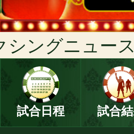
7/31
佐川遼(三迫)動画
東日本新人王予選勝
7/30
メ動画
7/28
竹本雄利(クラトキ)