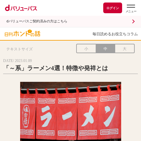
ログイン
dバリューパスご契約済みの方はこちら
毎日読めるお役立ちコラム
小
中
大
テキストサイズ
DATE/ 2023.01.09
「～系」ラーメン4選！特徴や発祥とは