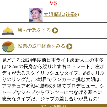
見どころ:WBCアジアSフェザー級王者の
井龍からリングネームを変更)は、今年6
国で初防衛に成功。上下の打ち分けを得
るバランスの良いサウスポーだ。メキシ
入ボクサーの木谷は、現地で11戦8勝(3KO
の成績を残した。活動拠点を日本に移し
りランカーにアタックする。
ライト級6回戦
本多 俊介(E&Jカシアス)
VS
大胡 晴哉(鉄拳8)