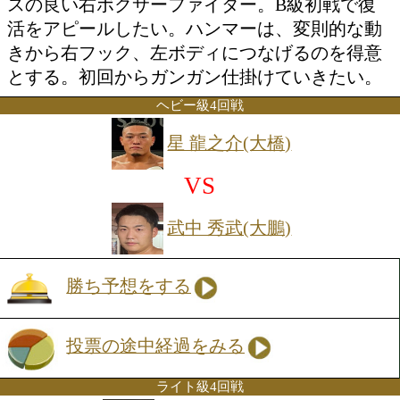
さらに上を目指すためにもランカーとし
の差を見せたい。A級初戦でランカーに
は、プレスをかけながら左右フックで攻
る好戦的なタイプ。3連勝中の勢いをぶ
い。
フェザー級6回戦
山川 健太(大橋)
VS
ハンマータク(岐阜ヨコゼキ
勝ち予想をする