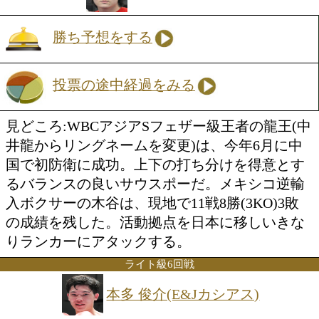
パワーアップを印象付けた。世界挑戦経
アンパロを倒し、世界をアピールしたい
Sフェザー級8回戦
龍 王(角海老宝石)
VS
木谷 陸(KG大和)
勝ち予想をする
投票の途中経過をみる