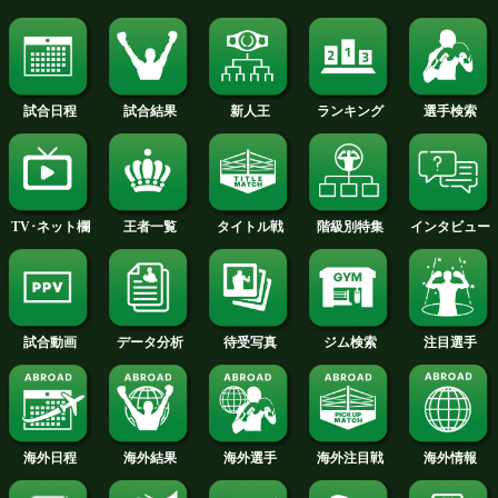
武中 秀武(大鵬)
勝ち予想をする
投票の途中経過をみる
ライト級4回戦
竹澤 大治郎(大橋)
VS
食いしん坊ぉ 将太(UNITED