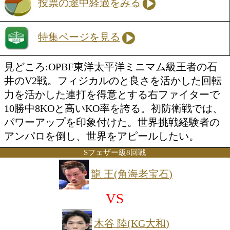
ジェイク アンパロ(比)
勝ち予想をする
投票の途中経過をみる
特集ページを見る
見どころ:OPBF東洋太平洋ミニマム級王
井のV2戦。フィジカルのと良さを活か
力を活かした連打を得意とする右ファイ
10勝中8KOと高いKO率を誇る。初防衛