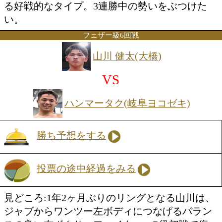
Sフライ級8回戦
中垣 龍汰朗(大橋)
VS
森 大悟(ミツキ)
勝ち予想をする
投票の途中経過をみる
見どころ:日本Sフライ級13位の中垣は、
打ち分けと左カウンターに長けたサウス