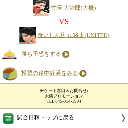
投票の途中経過をみる
見どころ:1年2ヶ月ぶりのリングとなる
ジャブからワンツー左ボディにつなげる
スの良い右ボクサーファイター。B級初
活をアピールしたい。ハンマーは、変則
きから右フック、左ボディにつなげるの
とする。初回からガンガン仕掛けていき
ヘビー級4回戦
星 龍之介(大橋)
VS