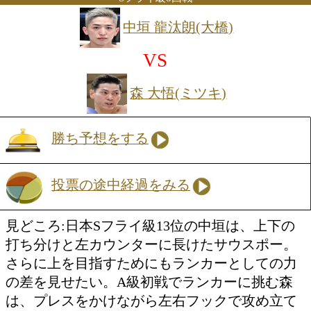
勝ち予想をする
投票の途中経過をみる
見どころ:2024年度前日本ライト級新人
は182㎝の長身から繰り出す右ストレー
ディが光るスタイリッシュなタイプ。約
りのリングだ。3戦目でランカーに挑む
アマチュア49戦41勝8敗を経てプロデビ
ャープなジャブからワンツーにつなげる
忠実なタイプだ。ジャブの差し合いが見