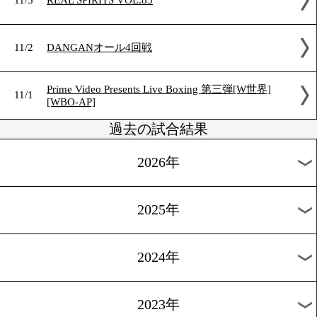
11/6
新人王西軍代表決定戦
第618回ダイナミックグローブ[WBO-AP&OPB
11/5
[OPBF]
11/5
チャオズ箕輪@豪州
11/3
東日本新人王決勝戦
11/3
REAL SPIRITS VOL.83