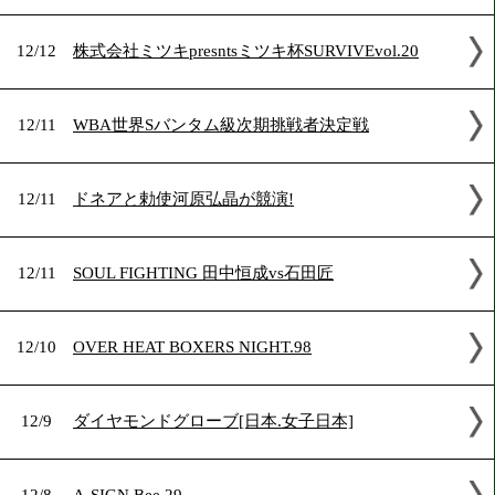
12/14
ガッツファイティング&DANGAN247[OPBF]
12/14
井上尚弥防衛戦@両国
12/12
スーパーバンタム級10回戦テテ復帰戦
12/12
第69回CHAMPIONS ROAD
12/12
株式会社ミツキpresntsミツキ杯SURVIVEvol.2
12/11
WBA世界Sバンタム級次期挑戦者決定戦