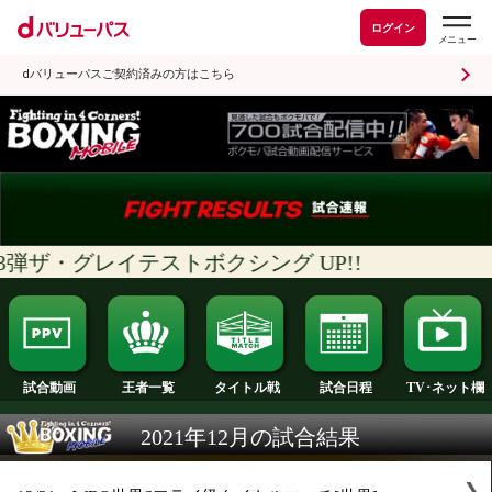
ログイン
dバリューパスご契約済みの方はこちら
53弾ザ・グレイテストボクシング UP!!
試合日程
王者一覧
タイトル戦
試合動画