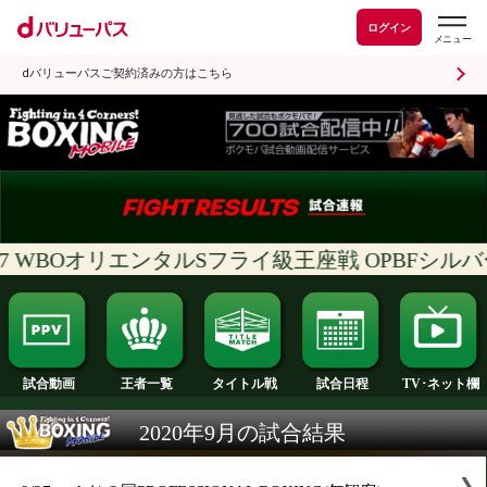
ログイン
dバリューパスご契約済みの方はこちら
7 WBOオリエンタルSフライ級王座戦 OPBF
試合日程
王者一覧
タイトル戦
試合動画