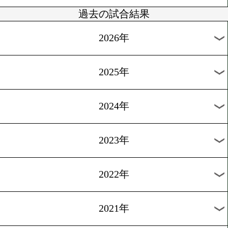
9/8
OVER HEAT BOXERS NIGHT.93
9/6
東日本新人王
9/6
西部日本新人王
9/3
ダイヤモンドグローブ[日本・OPBF・WBOア
過去の試合結果
2026年
2025年