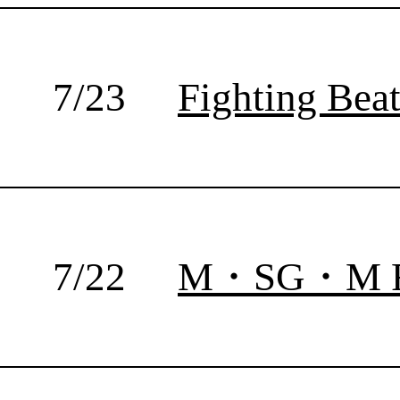
7/5
福岡県九州共立大学
7/5
日本バンタム級タイトルマッチ
7/4
第467回ダイナミックグローブ
7/3
最強後楽園 準決勝
7/2
最強後楽園 準決勝
過去の試合結果