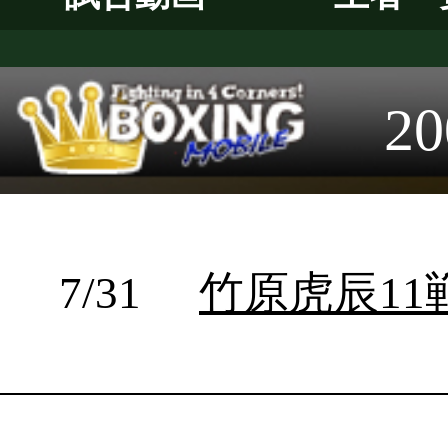
7/24
竹原虎辰10戦目
7/23
Mega Fight 36
7/23
Fighting Beat Boxing
7/22
M・SG・M FIGHT2
7/21
第66回東日本新人王