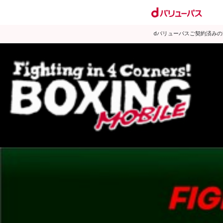
dバリューパスご契約済み
7 WBOオリエンタルSフライ級王座戦 OPBF
試合日程
王者一覧
タイトル戦
試合動画
2009年7月の試合結果