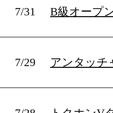
7/20
第2回ワタナベファミリー
7/20
オンテックス杯
7/20
豊の国プロボクシング大会
7/18
角海老ボクシング
7/16
ボクサーズナイト49
7/15
チャレンジスピリット