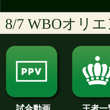
7/31
竹原虎辰11戦目
7/31
B級オープン戦
7/29
アンタッチャブルファイト13
7/28
トクホンVダッシュ78
7/26
チャンピオンズ・ヒート6
7/26
千里馬スーパーファイト