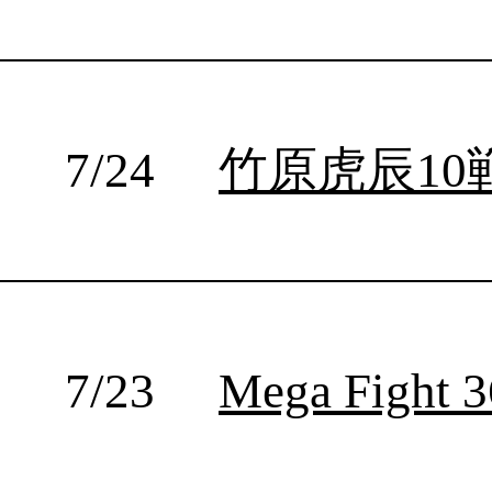
7/12
西日本新人王準決勝.1
7/12
愛知県あいおいホール
7/9
ダイナミックヤングファイトボクシング
7/7
MGファイト2009
7/6
渡嘉敷興行
7/5
東洋バンタム級タイトルマッチ