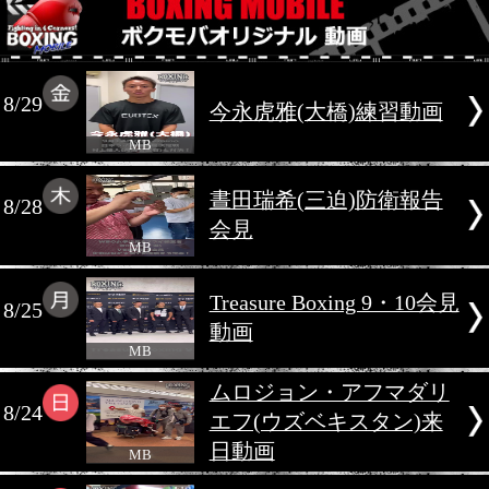
2025年8月
8/29
今永虎雅(大橋)練習
MB
晝田瑞希(三迫)防衛
8/28
会見
MB
Treasure Boxing 9
8/25