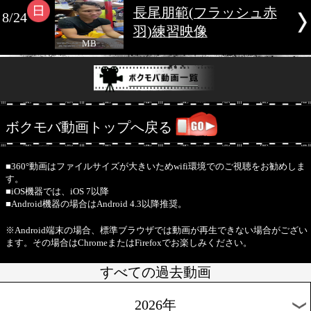
動画
MB
ムロジョン・アフマ
8/24
エフ(ウズベキスタン
日動画
MB
長尾朋範(フラッシ
8/24
羽)練習映像
MB
ボクモバ動画トップへ戻る