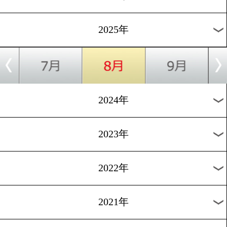
■360°動画はファイルサイズが大きいためwifi環境でのご視
す。
■iOS機器では、iOS 7以降
■Android機器の場合はAndroid 4.3以降推奨。
※Android端末の場合、標準ブラウザでは動画が再生できな
ます。その場合はChromeまたはFirefoxでお楽しみください。
すべての過去動画
2026年
2025年