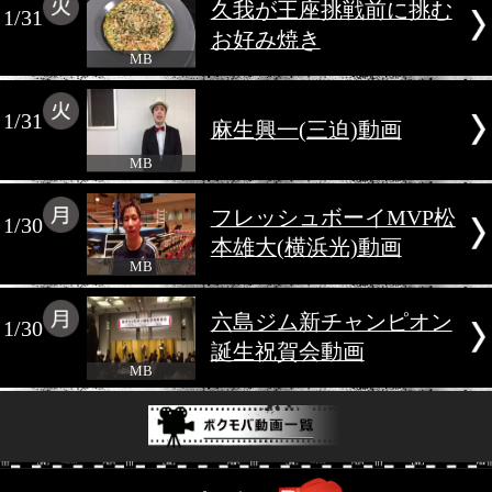
1/31
荒川仁人 勝コメ動
MB
久我が王座挑戦前に
1/31
お好み焼き
MB
1/31
麻生興一(三迫)動画
MB
フレッシュボーイM
1/30