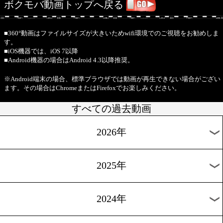
本雄大(横浜光)動画
MB
六島ジム新チャンピ
1/30
誕生祝賀会動画
MB
ボクモバ動画トップへ戻る
■360°動画はファイルサイズが大きいためwifi環境でのご視
す。
■iOS機器では、iOS 7以降
■Android機器の場合はAndroid 4.3以降推奨。