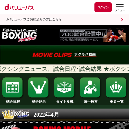
ログイン
dバリューパスご契約済みの方はこちら
クシングニュース、試合日程･試合結果 ★
試合日程
試合結果
タイトル戦
選手検索