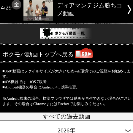
拓海
MB
但馬ミツロ(3150FC
4/29
後動画
MB
ディアマンテジム勝
4/29
メ動画
MB
ボクモバ動画トップへ戻る