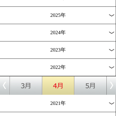
■360°動画はファイルサイズが大きいためwifi環境でのご視
す。
■iOS機器では、iOS 7以降
■Android機器の場合はAndroid 4.3以降推奨。
※Android端末の場合、標準ブラウザでは動画が再生できな
ます。その場合はChromeまたはFirefoxでお楽しみください。
すべての過去動画
2026年
2025年
2024年