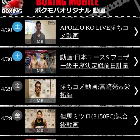
2022年4月
APOLLO KO LIV
4/30
メ動画
MB
動画:日本ユースS.
4/30
ー級王座決定戦前日
MB
勝ちコメ動画:宮崎亮
4/29