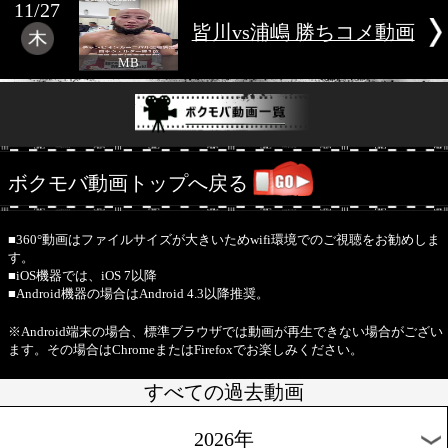
コメ動画
MB
11/27
それいけ太一vs砂
勝ちコメ動画
MB
11/27
皆川vs浦嶋 勝ちコ
MB
ボクモバ動画トップへ戻る