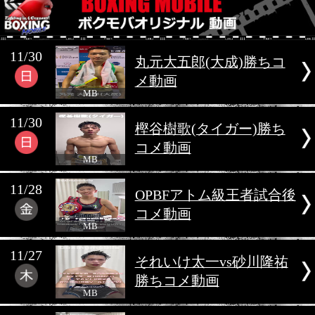
2025年11月
11/30
丸元大五郎(大成)勝
メ動画
MB
11/30
樫谷樹歌(タイガー)
コメ動画
MB
11/28
OPBFアトム級王者