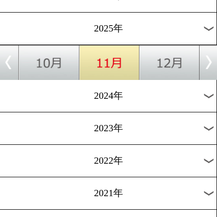
■360°動画はファイルサイズが大きいためwifi環境でのご視
す。
■iOS機器では、iOS 7以降
■Android機器の場合はAndroid 4.3以降推奨。
※Android端末の場合、標準ブラウザでは動画が再生できな
ます。その場合はChromeまたはFirefoxでお楽しみください。
すべての過去動画
2026年
2025年