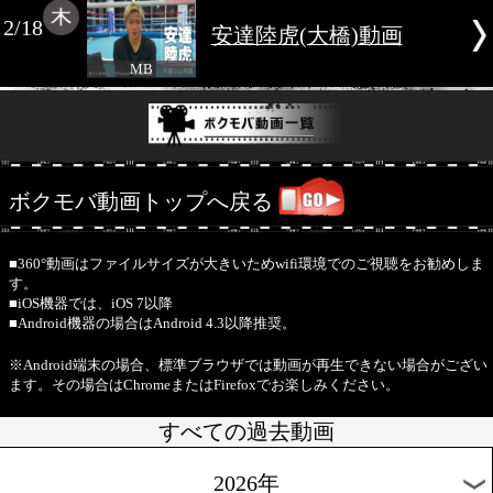
メント動画
MB
湊義生(JM加古川)
2/19
み動画
MB
2/18
安達陸虎(大橋)動画
MB
ボクモバ動画トップへ戻る