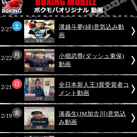
2021年2月
溝越斗夢(緑)意気込
2/27
画
MB
小畑武尊(ダッシュ東
2/22
動画
MB
全日本新人王3賞受
2/21