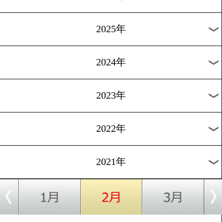
■360°動画はファイルサイズが大きいためwifi環境でのご視
す。
■iOS機器では、iOS 7以降
■Android機器の場合はAndroid 4.3以降推奨。
※Android端末の場合、標準ブラウザでは動画が再生できな
ます。その場合はChromeまたはFirefoxでお楽しみください。
すべての過去動画
2026年
2025年
2024年