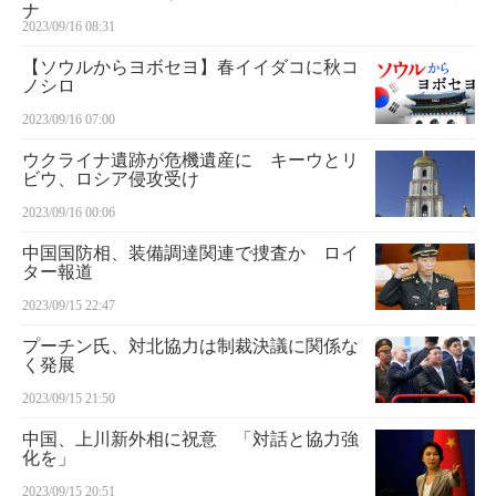
ナ
2023/09/16 08:31
【ソウルからヨボセヨ】春イイダコに秋コ
ノシロ
2023/09/16 07:00
ウクライナ遺跡が危機遺産に キーウとリ
ビウ、ロシア侵攻受け
2023/09/16 00:06
中国国防相、装備調達関連で捜査か ロイ
ター報道
2023/09/15 22:47
プーチン氏、対北協力は制裁決議に関係な
く発展
2023/09/15 21:50
中国、上川新外相に祝意 「対話と協力強
化を」
2023/09/15 20:51