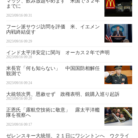
マック、飲み放題やめます 米国で３２年
までに
2023/09/16 09:31
フーシ派サウジ訪問を評価 米、イエメン
内戦終結促す
2023/09/16 09:29
インド太平洋安定に関与 オーカス２年で声明
2023/09/16 09:28
米長官「何も知らない」 中国国防相解任
観測で
2023/09/16 09:24
大統領次男、恩赦せず 政権表明、銃購入巡り起訴
2023/09/16 09:20
正恩氏「露航空技術に敬意」 露太平洋艦
隊を視察へ
2023/09/16 09:17
ゼレンスキー大統領、２１日にワシントンへ ウクライ