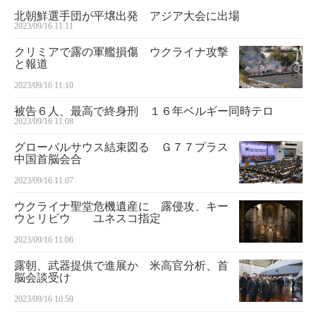
北朝鮮選手団が平壌出発 アジア大会に出場
2023/09/16 11:11
クリミアで露の軍艦損傷 ウクライナ攻撃
と報道
2023/09/16 11:10
被告６人、最高で終身刑 １６年ベルギー同時テロ
2023/09/16 11:08
グローバルサウス結束図る Ｇ７７プラス
中国首脳会合
2023/09/16 11:07
ウクライナ聖堂危機遺産に 露侵攻、キー
ウとリビウ ユネスコ指定
2023/09/16 11:06
露朝、武器提供で進展か 米高官分析、首
脳会談受け
2023/09/16 10:59