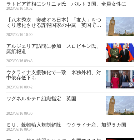
ラトビア首相にシリニャ氏 バルト３国、全員女性に
2023/09/16 10:52
【八木秀次 突破する日本】「友人」をつ
くり感化させる諜報国家の中露 英国で中
国のスパイ行為発覚 氷山の一角、現在も
2023/09/16 10:00
続くソ連ＫＧＢの教え
アルジェリア訪問に参加 スロビキン氏、
露紙報道
2023/09/16 09:48
ウクライナ支援強化で一致 米独外相、対
中依存低下も
2023/09/16 09:42
ワグネルをテロ組織指定 英国
2023/09/16 09:36
ＥＵ、穀物輸入規制解除 ウクライナ産、加盟５カ国
2023/09/16 09:34