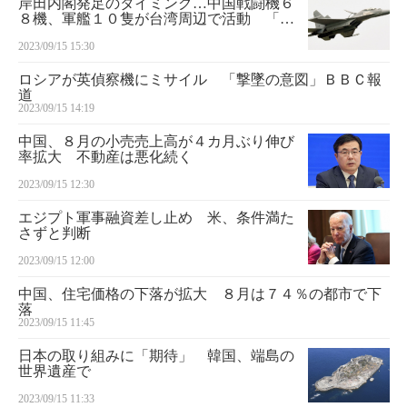
岸田内閣発足のタイミング…中国戦闘機６
８機、軍艦１０隻が台湾周辺で活動 「親
台派」防衛相の誕生、閣僚人事牽制か
2023/09/15 15:30
ロシアが英偵察機にミサイル 「撃墜の意図」ＢＢＣ報
道
2023/09/15 14:19
中国、８月の小売売上高が４カ月ぶり伸び
率拡大 不動産は悪化続く
2023/09/15 12:30
エジプト軍事融資差し止め 米、条件満た
さずと判断
2023/09/15 12:00
中国、住宅価格の下落が拡大 ８月は７４％の都市で下
落
2023/09/15 11:45
日本の取り組みに「期待」 韓国、端島の
世界遺産で
2023/09/15 11:33