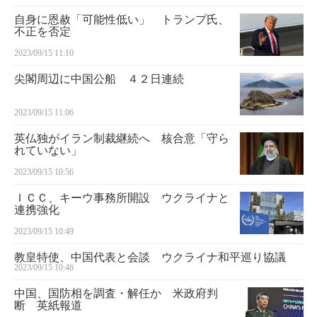
自身に恩赦「可能性低い」 トランプ氏、
不正を否定
2023/09/15 11:10
尖閣周辺に中国公船 ４２日連続
2023/09/15 11:06
英仏独がイラン制裁継続へ 核合意「守ら
れていない」
2023/09/15 10:56
ＩＣＣ、キーウ事務所開設 ウクライナと
連携強化
2023/09/15 10:49
教皇特使、中国代表と会談 ウクライナ和平巡り協議
2023/09/15 10:46
中国、国防相を調査・解任か 米政府判
断 英紙報道