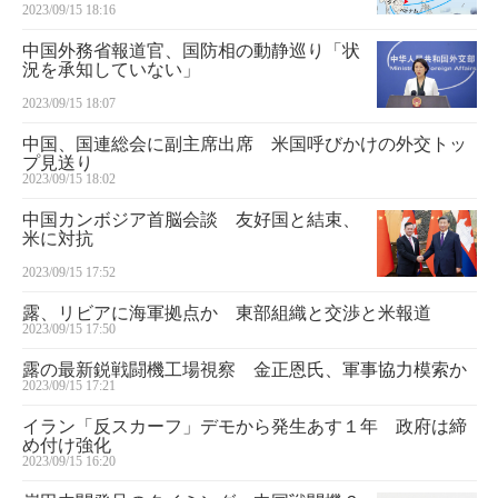
2023/09/15 18:16
中国外務省報道官、国防相の動静巡り「状
況を承知していない」
2023/09/15 18:07
中国、国連総会に副主席出席 米国呼びかけの外交トッ
プ見送り
2023/09/15 18:02
中国カンボジア首脳会談 友好国と結束、
米に対抗
2023/09/15 17:52
露、リビアに海軍拠点か 東部組織と交渉と米報道
2023/09/15 17:50
露の最新鋭戦闘機工場視察 金正恩氏、軍事協力模索か
2023/09/15 17:21
イラン「反スカーフ」デモから発生あす１年 政府は締
め付け強化
2023/09/15 16:20