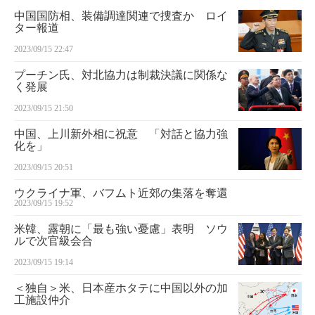
中国国防相、装備調達関連で捜査か ロイ
ター報道
2023/09/15 22:47
プーチン氏、対北協力は制裁決議に関係な
く発展
2023/09/15 21:50
中国、上川新外相に祝意 「対話と協力強
化を」
2023/09/15 20:51
ウクライナ軍、バフムト近郊の集落を奪還
2023/09/15 19:52
米韓、露朝に「最も強い憂慮」表明 ソウ
ルで次官級会合
2023/09/15 19:14
＜独自＞米、日本産ホタテに中国以外の加
工施設仲介