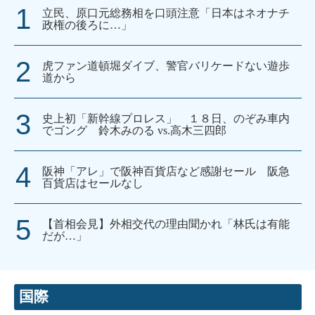
立民、原口元総務相を口頭注意「日本はネオナチ
政権の後ろに…」
虎ファン道頓堀ダイブ、警官バリケードない遊歩
道から
史上初「新幹線プロレス」 １８日、のぞみ車内
でゴング 鈴木みのる vs.高木三四郎
阪神「アレ」で阪神百貨店など感謝セール 阪急
百貨店はセールなし
【首相会見】外相交代の理由聞かれ「林氏は有能
だが…」
国際