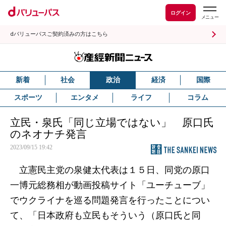
ログイン
dバリューパスご契約済みの方はこちら
新着
社会
政治
経済
国際
スポーツ
エンタメ
ライフ
コラム
立民・泉氏「同じ立場ではない」 原口氏
のネオナチ発言
2023/09/15 19:42
立憲民主党の泉健太代表は１５日、同党の原口
一博元総務相が動画投稿サイト「ユーチューブ」
でウクライナを巡る問題発言を行ったことについ
て、「日本政府も立民もそういう（原口氏と同