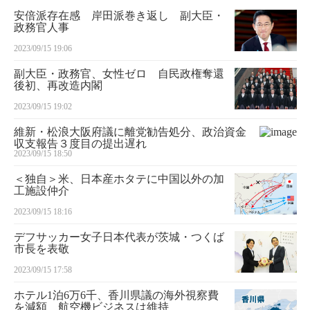
安倍派存在感 岸田派巻き返し 副大臣・
政務官人事
2023/09/15 19:06
副大臣・政務官、女性ゼロ 自民政権奪還
後初、再改造内閣
2023/09/15 19:02
維新・松浪大阪府議に離党勧告処分、政治資金
収支報告３度目の提出遅れ
2023/09/15 18:50
＜独自＞米、日本産ホタテに中国以外の加
工施設仲介
2023/09/15 18:16
デフサッカー女子日本代表が茨城・つくば
市長を表敬
2023/09/15 17:58
ホテル1泊6万6千、香川県議の海外視察費
を減額 航空機ビジネスは維持