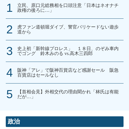
立民、原口元総務相を口頭注意「日本はネオナチ
政権の後ろに…」
虎ファン道頓堀ダイブ、警官バリケードない遊歩
道から
史上初「新幹線プロレス」 １８日、のぞみ車内
でゴング 鈴木みのる vs.高木三四郎
阪神「アレ」で阪神百貨店など感謝セール 阪急
百貨店はセールなし
【首相会見】外相交代の理由聞かれ「林氏は有能
だが…」
政治