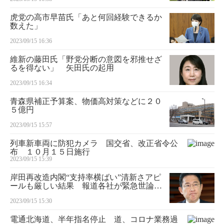
虎党の高市早苗氏「あと何回経験できるか
数えた」
2023/09/15 16:36
維新の藤田氏「野党分断の意図を邪推せざ
るを得ない」 矢田氏の起用
2023/09/15 16:34
青森県補正予算案、物価高対策などに２０
５億円
2023/09/15 15:57
列車新車両に防犯カメラ 国交省、改正省令公
布 １０月１５日施行
2023/09/15 15:39
岸田再改造内閣“支持率横ばい”清新さアピ
ールも厳しい結果 報道各社が緊急世論調
査 小林吉弥氏「年内解散厳しい」
2023/09/15 15:30
電通北海道、半年指名停止 道、コロナ業務過