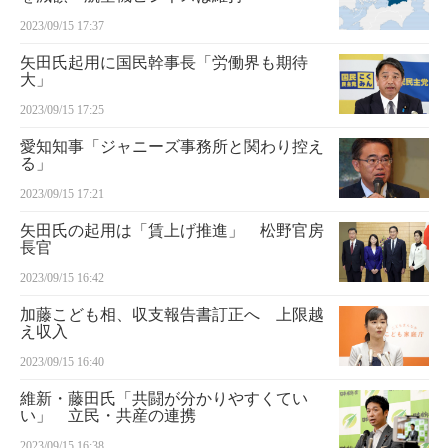
2023/09/15 17:37
矢田氏起用に国民幹事長「労働界も期待
大」
2023/09/15 17:25
愛知知事「ジャニーズ事務所と関わり控え
る」
2023/09/15 17:21
矢田氏の起用は「賃上げ推進」 松野官房
長官
2023/09/15 16:42
加藤こども相、収支報告書訂正へ 上限越
え収入
2023/09/15 16:40
維新・藤田氏「共闘が分かりやすくてい
い」 立民・共産の連携
2023/09/15 16:38