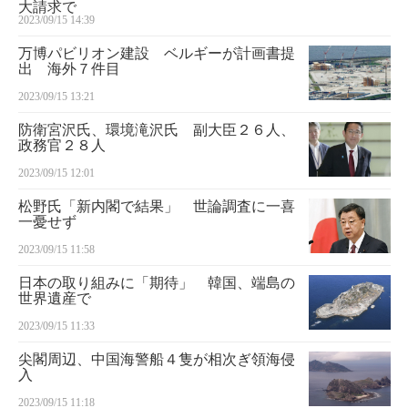
大請求で
2023/09/15 14:39
万博パビリオン建設 ベルギーが計画書提
出 海外７件目
2023/09/15 13:21
防衛宮沢氏、環境滝沢氏 副大臣２６人、
政務官２８人
2023/09/15 12:01
松野氏「新内閣で結果」 世論調査に一喜
一憂せず
2023/09/15 11:58
日本の取り組みに「期待」 韓国、端島の
世界遺産で
2023/09/15 11:33
尖閣周辺、中国海警船４隻が相次ぎ領海侵
入
2023/09/15 11:18