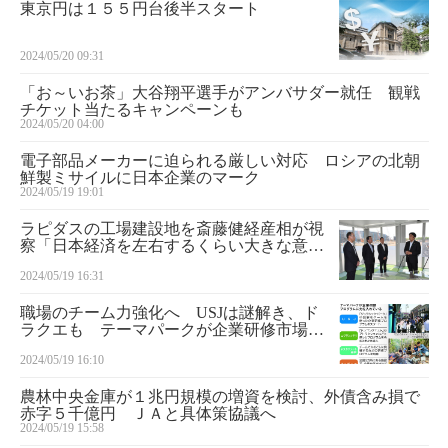
東京円は１５５円台後半スタート
2024/05/20 09:31
「お～いお茶」大谷翔平選手がアンバサダー就任 観戦
チケット当たるキャンペーンも
2024/05/20 04:00
電子部品メーカーに迫られる厳しい対応 ロシアの北朝
鮮製ミサイルに日本企業のマーク
2024/05/19 19:01
ラピダスの工場建設地を斎藤健経産相が視
察「日本経済を左右するくらい大きな意
味」
2024/05/19 16:31
職場のチーム力強化へ USJは謎解き、ド
ラクエも テーマパークが企業研修市場に
続々参入
2024/05/19 16:10
農林中央金庫が１兆円規模の増資を検討、外債含み損で
赤字５千億円 ＪＡと具体策協議へ
2024/05/19 15:58