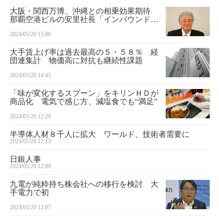
大阪・関西万博、沖縄との相乗効果期待
那覇空港ビルの安里社長「インバウンド送
り込む」
2024/05/20 15:00
大手賃上げ率は過去最高の５・５８％ 経
団連集計 物価高に対抗も継続性課題
2024/05/20 14:45
「味が変化するスプーン」をキリンＨＤが
商品化 電気で感じ方、減塩食でも“満足”
2024/05/20 12:29
半導体人材８千人に拡大 ワールド、技術者需要に
2024/05/20 12:13
日銀人事
2024/05/20 12:09
九電が純粋持ち株会社への移行を検討 大
手電力で初
2024/05/20 12:07