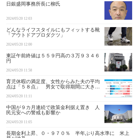
日銀盛岡事務所長に柳氏
2024/05/20 12:03
どんなライフスタイルにもフィットする靴
「アウトドアプロダクツ」
2024/05/20 12:00
東証午前終値は５５９円高の３万９３４６
円
2024/05/20 11:58
育児休暇の満足度、女性からみた夫の平均
点は「５８点」 男女で取得期間に大きな
差
2024/05/20 11:11
中国が９カ月連続で政策金利据え置き 人
民元安への警戒も影響か
2024/05/20 11:05
長期金利上昇、０・９７０％ 半年ぶり高水準に 米上