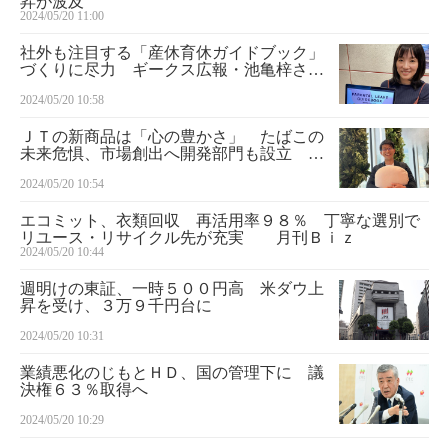
昇が波及
2024/05/20 11:00
社外も注目する「産休育休ガイドブック」
づくりに尽力 ギークス広報・池亀梓さ
ん ■月刊Ｂｉｚ・みんなのＤＥＩ
2024/05/20 10:58
ＪＴの新商品は「心の豊かさ」 たばこの
未来危惧、市場創出へ開発部門も設立
月刊Ｂｉｚ・スイッチ
2024/05/20 10:54
エコミット、衣類回収 再活用率９８％ 丁寧な選別で
リユース・リサイクル先が充実 月刊Ｂｉｚ
2024/05/20 10:44
週明けの東証、一時５００円高 米ダウ上
昇を受け、３万９千円台に
2024/05/20 10:31
業績悪化のじもとＨＤ、国の管理下に 議
決権６３％取得へ
2024/05/20 10:29