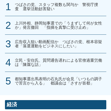
つばさの党、スタッフ複数も関与か 警視庁捜
査 選挙活動妨害疑い
上川外相、静岡知事選での「うまずして何が女性
か」発言撤回 「指摘を真摯に受け止め」
広告収入狙い動画配信か つばさの党、根本容疑
者「落選運動をビジネスにしたい」
立民・安住氏、質問通告遅れによる官僚過重労働
は「陳腐な話」
都知事選出馬表明の石丸氏が会見「いつもの調子
で苦言から入る」 都議会は「さすが首都」
経済