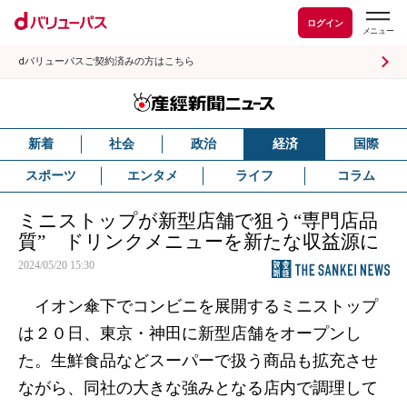
ログイン
dバリューパスご契約済みの方はこちら
新着
社会
政治
経済
国際
スポーツ
エンタメ
ライフ
コラム
ミニストップが新型店舗で狙う“専門店品
質” ドリンクメニューを新たな収益源に
2024/05/20 15:30
イオン傘下でコンビニを展開するミニストップ
は２０日、東京・神田に新型店舗をオープンし
た。生鮮食品などスーパーで扱う商品も拡充させ
ながら、同社の大きな強みとなる店内で調理して