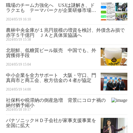
職場のチーム力強化へ USJは謎解き、ド
ラクエも テーマパークが企業研修市場に
続々参入
2024/05/19 16:10
農林中央金庫が１兆円規模の増資を検討、外債含み損で
赤字５千億円 ＪＡと具体策協議へ
2024/05/19 15:58
北朝鮮、低糖質ビール販売 中国でも、外
貨獲得手段
2024/05/19 15:04
中小企業を全力サポート 大阪・守口、門
真両市と商工会、枚方信金の４者が協定
2024/05/19 14:00
社保料や税滞納の倒産急増 背景にコロナ禍の
納付猶予縮小
2024/05/18 19:17
パナソニックＨＤ子会社が家事支援事業を
全国に拡大