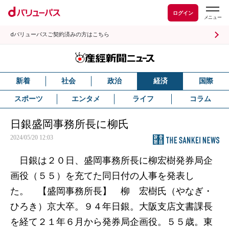
ログイン
dバリューパスご契約済みの方はこちら
新着
社会
政治
経済
国際
スポーツ
エンタメ
ライフ
コラム
日銀盛岡事務所長に柳氏
2024/05/20 12:03
日銀は２０日、盛岡事務所長に柳宏樹発券局企
画役（５５）を充てた同日付の人事を発表し
た。 【盛岡事務所長】 柳 宏樹氏（やなぎ・
ひろき）京大卒。９４年日銀。大阪支店文書課長
を経て２１年６月から発券局企画役。５５歳。東