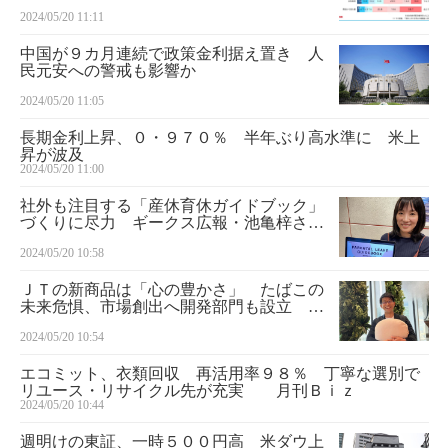
差
2024/05/20 11:11
中国が９カ月連続で政策金利据え置き 人
民元安への警戒も影響か
2024/05/20 11:05
長期金利上昇、０・９７０％ 半年ぶり高水準に 米上
昇が波及
2024/05/20 11:00
社外も注目する「産休育休ガイドブック」
づくりに尽力 ギークス広報・池亀梓さ
ん ■月刊Ｂｉｚ・みんなのＤＥＩ
2024/05/20 10:58
ＪＴの新商品は「心の豊かさ」 たばこの
未来危惧、市場創出へ開発部門も設立
月刊Ｂｉｚ・スイッチ
2024/05/20 10:54
エコミット、衣類回収 再活用率９８％ 丁寧な選別で
リユース・リサイクル先が充実 月刊Ｂｉｚ
2024/05/20 10:44
週明けの東証、一時５００円高 米ダウ上