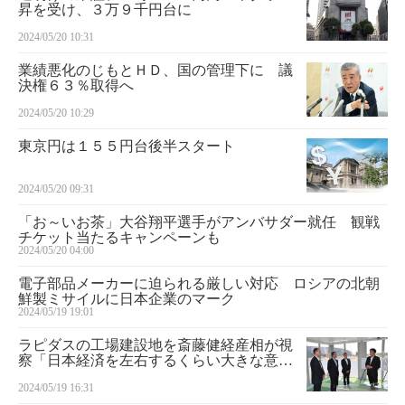
昇を受け、３万９千円台に
2024/05/20 10:31
業績悪化のじもとＨＤ、国の管理下に 議
決権６３％取得へ
2024/05/20 10:29
東京円は１５５円台後半スタート
2024/05/20 09:31
「お～いお茶」大谷翔平選手がアンバサダー就任 観戦
チケット当たるキャンペーンも
2024/05/20 04:00
電子部品メーカーに迫られる厳しい対応 ロシアの北朝
鮮製ミサイルに日本企業のマーク
2024/05/19 19:01
ラピダスの工場建設地を斎藤健経産相が視
察「日本経済を左右するくらい大きな意
味」
2024/05/19 16:31