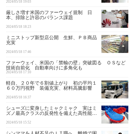
2024/05/18 19:03
厳しさ増す米国のファーウェイ規制 日
本、排除と許容のバランス課題
2024/05/18 18:23
ミニストップ新型店公開 生鮮、ＰＢ商品
充実
2024/05/18 17:46
ファーウェイ、米国の「禁輸の壁」突破図る ＯＳなど
技術自前化 自動車向けに多角化も
2024/05/18 17:10
軽自、２０年で６割値上がり 初の平均１
６０万円視野 装備充実、材料高騰影響
2024/05/18 16:37
シューズに変身したミャクミャク 実はミ
ズノ最高クラスの反発性を備えた高性能で
3万800円
2024/05/18 15:52
シンママを人材不足のＩＴ職へ 離婚で困