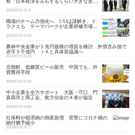
察「日本経済を左右するくらい大きな意
味」
2024/05/19 16:31
職場のチーム力強化へ USJは謎解き、ド
ラクエも テーマパークが企業研修市場に
続々参入
2024/05/19 16:10
農林中央金庫が１兆円規模の増資を検討、外債含み損で
赤字５千億円 ＪＡと具体策協議へ
2024/05/19 15:58
北朝鮮、低糖質ビール販売 中国でも、外
貨獲得手段
2024/05/19 15:04
中小企業を全力サポート 大阪・守口、門
真両市と商工会、枚方信金の４者が協定
2024/05/19 14:00
社保料や税滞納の倒産急増 背景にコロナ禍の
納付猶予縮小
2024/05/18 19:17