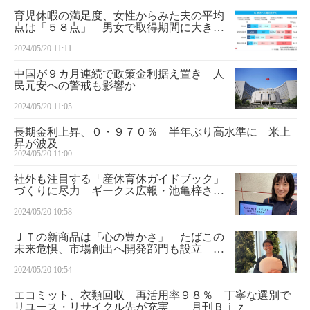
育児休暇の満足度、女性からみた夫の平均
点は「５８点」 男女で取得期間に大きな
差
2024/05/20 11:11
中国が９カ月連続で政策金利据え置き 人
民元安への警戒も影響か
2024/05/20 11:05
長期金利上昇、０・９７０％ 半年ぶり高水準に 米上
昇が波及
2024/05/20 11:00
社外も注目する「産休育休ガイドブック」
づくりに尽力 ギークス広報・池亀梓さ
ん ■月刊Ｂｉｚ・みんなのＤＥＩ
2024/05/20 10:58
ＪＴの新商品は「心の豊かさ」 たばこの
未来危惧、市場創出へ開発部門も設立
月刊Ｂｉｚ・スイッチ
2024/05/20 10:54
エコミット、衣類回収 再活用率９８％ 丁寧な選別で
リユース・リサイクル先が充実 月刊Ｂｉｚ