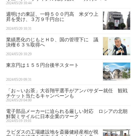
2024/05/20 10:44
週明けの東証、一時５００円高 米ダウ上
昇を受け、３万９千円台に
2024/05/20 10:31
業績悪化のじもとＨＤ、国の管理下に 議
決権６３％取得へ
2024/05/20 10:29
東京円は１５５円台後半スタート
2024/05/20 09:31
「お～いお茶」大谷翔平選手がアンバサダー就任 観戦
チケット当たるキャンペーンも
2024/05/20 04:00
電子部品メーカーに迫られる厳しい対応 ロシアの北朝
鮮製ミサイルに日本企業のマーク
2024/05/19 19:01
ラピダスの工場建設地を斎藤健経産相が視