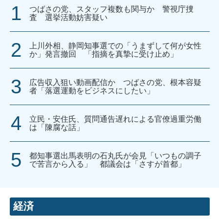
つばさの党、スタッフ複数も関与か 警視庁捜
査 選挙活動妨害疑い
上川外相、静岡知事選での「うまずして何が女性
か」発言撤回 「指摘を真摯に受け止め」
広告収入狙い動画配信か つばさの党、根本容疑
者「落選運動をビジネスにしたい」
立民・安住氏、質問通告遅れによる官僚過重労働
は「陳腐な話」
都知事選出馬表明の石丸氏が会見「いつもの調子
で苦言から入る」 都議会は「さすが首都」
経済