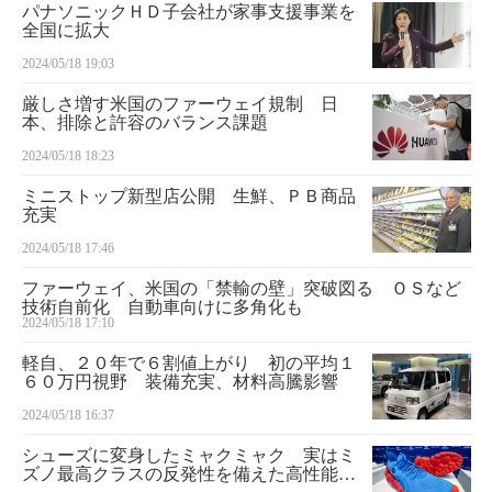
パナソニックＨＤ子会社が家事支援事業を
全国に拡大
2024/05/18 19:03
厳しさ増す米国のファーウェイ規制 日
本、排除と許容のバランス課題
2024/05/18 18:23
ミニストップ新型店公開 生鮮、ＰＢ商品
充実
2024/05/18 17:46
ファーウェイ、米国の「禁輸の壁」突破図る ＯＳなど
技術自前化 自動車向けに多角化も
2024/05/18 17:10
軽自、２０年で６割値上がり 初の平均１
６０万円視野 装備充実、材料高騰影響
2024/05/18 16:37
シューズに変身したミャクミャク 実はミ
ズノ最高クラスの反発性を備えた高性能で